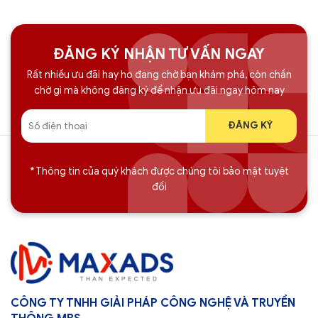
ĐĂNG KÝ NHẬN TƯ VẤN NGAY
Rất nhiều ưu đãi hay ho đang chờ bạn khám phá, còn chần
chờ gì mà không đăng ký để nhận ưu đãi ngay hôm nay
* Thông tin của quý khách được chúng tôi bảo mật tuyệt
đối
CÔNG TY TNHH GIẢI PHÁP CÔNG NGHỆ VÀ TRUYỀN