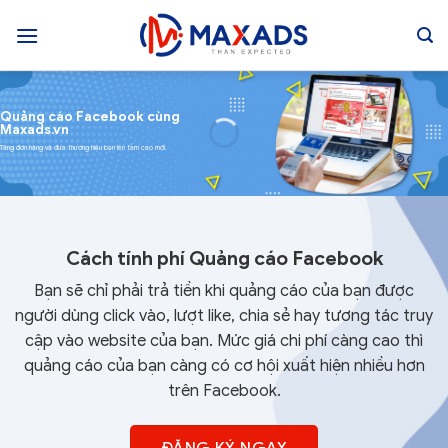
Skip
to
content
Quảng cáo Facebook cùng
Maxads.vn
Tăng đơn hàng và đưa thương hiệu bạn lên tầm cao mới.
Cách tính phí Quảng cáo Facebook
Bạn sẽ chỉ phải trả tiền khi quảng cáo của bạn được
người dùng click vào, lượt like, chia sẻ hay tương tác truy
cập vào website của bạn. Mức giá chi phí càng cao thì
quảng cáo của bạn càng có cơ hội xuất hiện nhiều hơn
trên Facebook.
ĐĂNG KÝ NGAY