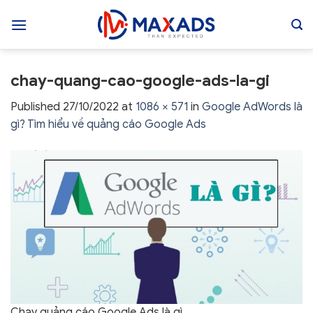
Skip
to
content
chay-quang-cao-google-ads-la-gi
Published
27/10/2022
at
1086 × 571
in
Google AdWords là
gì? Tìm hiểu về quảng cáo Google Ads
Chạy quảng cáo Google Ads là gì