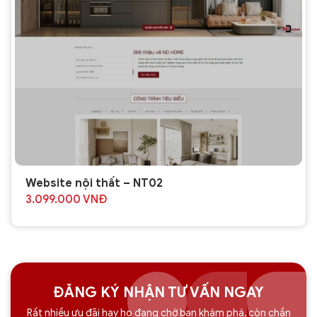
Website nội thất – NT02
3.099.000
VNĐ
ĐĂNG KÝ NHẬN TƯ VẤN NGAY
Rất nhiều ưu đãi hay ho đang chờ bạn khám phá, còn chần