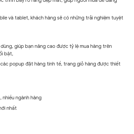
ợc trình bày rõ ràng đẹp mắt, giúp người mua dễ dàng
bile và tablet, khách hàng sẽ có những trải nghiệm tuyệt
 dùng, giúp bạn nâng cao được tỷ lệ mua hàng trên
i bật,
i các popup đặt hàng tinh tế, trang giỏ hàng được thiết
c, nhiều ngành hàng
mới nhất