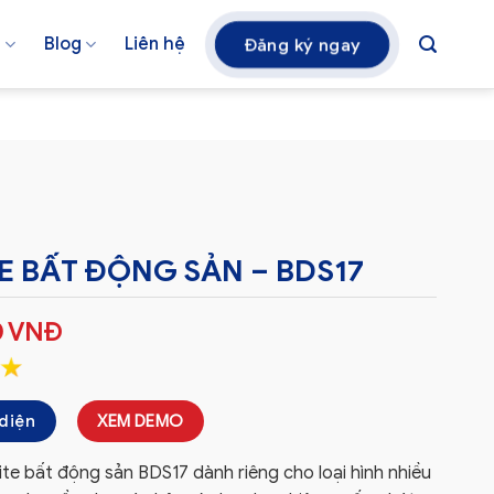
á
Blog
Liên hệ
Đăng ký ngay
E BẤT ĐỘNG SẢN – BDS17
0
VNĐ
diện
XEM DEMO
ite bất động sản BDS17 dành riêng cho loại hình nhiều