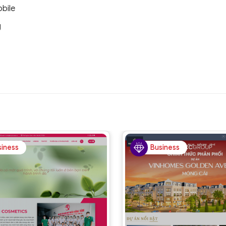
obile
g
siness
Business