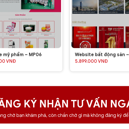
e mỹ phẩm – MP06
Website bất động sản 
000
VNĐ
5.899.000
VNĐ
ĂNG KÝ NHẬN TƯ VẤN NG
đang chờ bạn khám phá, còn chần chờ gì mà không đăng ký để